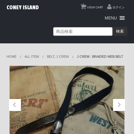
0
CONEY ISLAND
VIEW CART
ログイン
MENU
検索
HOME
ALL ITEM
BELT
,
J CREW
J CREW : BRAIDED WEB BELT