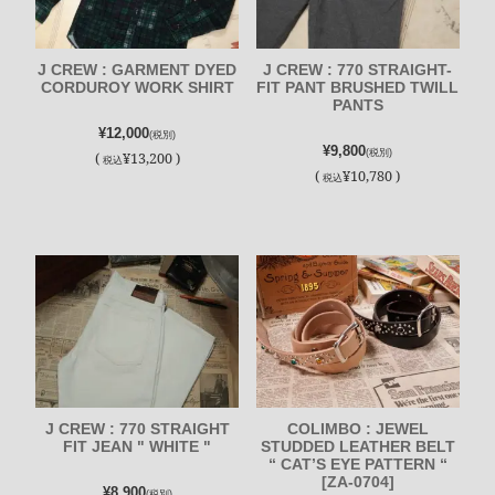
J CREW : GARMENT DYED
J CREW : 770 STRAIGHT-
CORDUROY WORK SHIRT
FIT PANT BRUSHED TWILL
PANTS
¥12,000
(税別)
¥9,800
(税別)
(
¥13,200 )
税込
(
¥10,780 )
税込
J CREW : 770 STRAIGHT
COLIMBO : JEWEL
FIT JEAN " WHITE "
STUDDED LEATHER BELT
“ CAT’S EYE PATTERN “
[ZA-0704]
¥8,900
(税別)