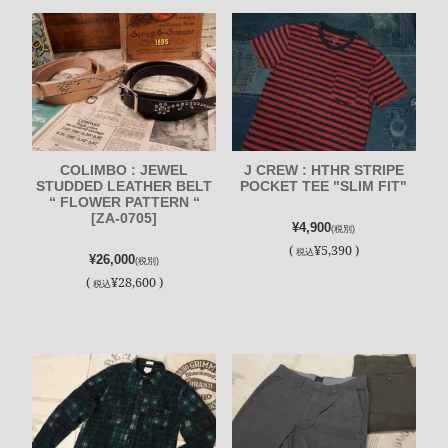
COLIMBO : JEWEL
J CREW : HTHR STRIPE
STUDDED LEATHER BELT
POCKET TEE "SLIM FIT"
“ FLOWER PATTERN “
[ZA-0705]
¥4,900
(税別)
(
¥5,390 )
税込
¥26,000
(税別)
(
¥28,600 )
税込