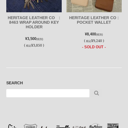
HERITAGE LEATHER CO :
HERITAGE LEATHER CO :
8463 WRAP AROUND KEY
POCKET WALLET
HOLDER
¥8,400
(税別)
¥3,500
(税別)
(
¥9,240 )
税込
(
¥3,850 )
税込
- SOLD OUT -
SEARCH