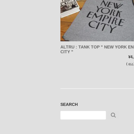
ALTRU : TANK TOP " NEW YORK EN
CITY "
¥4
(
税込
SEARCH