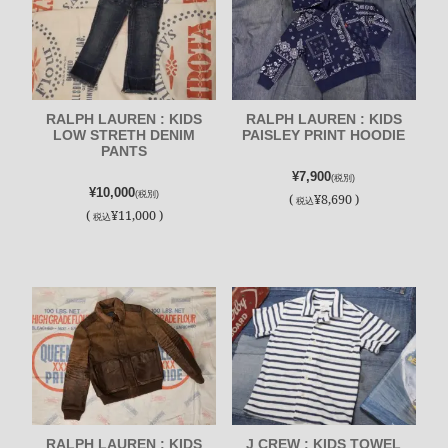
RALPH LAUREN : KIDS
RALPH LAUREN : KIDS
LOW STRETH DENIM
PAISLEY PRINT HOODIE
PANTS
¥7,900
(税別)
¥10,000
(税別)
(
¥8,690 )
税込
(
¥11,000 )
税込
RALPH LAUREN : KIDS
J CREW : KIDS TOWEL