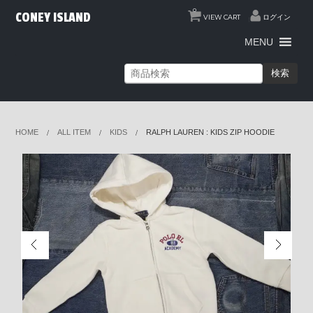
0
CONEY ISLAND
VIEW CART
ログイン
MENU
検索
HOME
ALL ITEM
KIDS
RALPH LAUREN : KIDS ZIP HOODIE