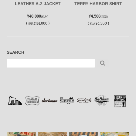
LEATHER A-2 JACKET
TERRY HARBOR SHIRT
¥40,000
¥4,500
(税別)
(税別)
(
¥44,000 )
(
¥4,950 )
税込
税込
SEARCH