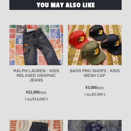
YOU MAY ALSO LIKE
RALPH LAUREN : KIDS
BASS PRO SHOPS : KIDS
RELAXED GRAPHIC
MESH CAP
JEANS
¥3,000
(税別)
¥12,800
(税別)
(
¥3,300 )
税込
(
¥14,080 )
税込