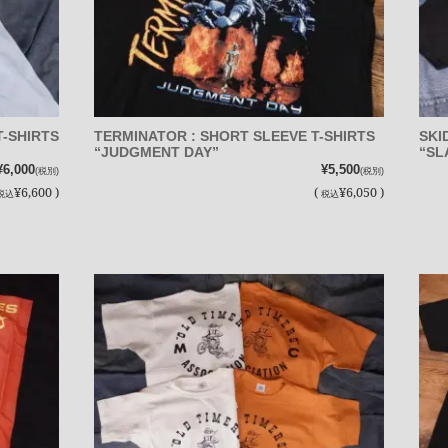
T-SHIRTS
TERMINATOR : SHORT SLEEVE T-SHIRTS
SKI
“JUDGMENT DAY”
“SL
¥6,000
¥5,500
(税別)
(税別)
¥6,600 )
(
¥6,050 )
税込
税込