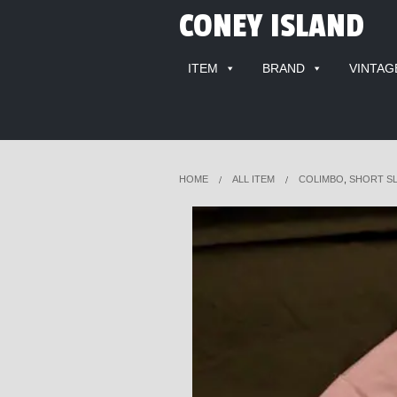
CONEY ISLAND
ITEM
BRAND
VINTAG
HOME
ALL ITEM
COLIMBO
,
SHORT S