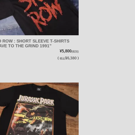
D ROW : SHORT SLEEVE T-SHIRTS
AVE TO THE GRIND 1991”
¥5,800
(税別)
(
¥6,380 )
税込