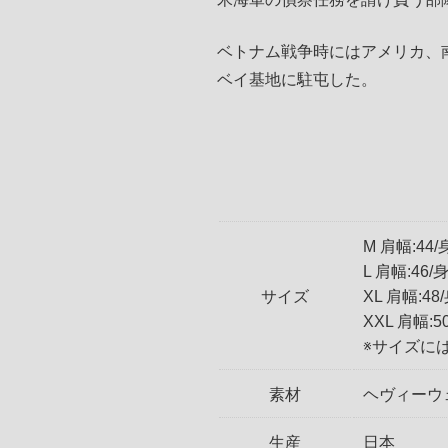
ベトナム戦争時にはアメリカ、
ベイ基地に駐屯した。
M 肩幅:44/
L 肩幅:46/
サイズ
XL 肩幅:48
XXL 肩幅:5
※サイズに
素材
ヘヴィーウ
生産
日本