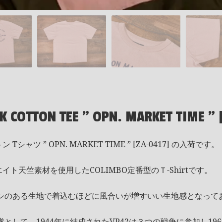
 COTTON TEE " OPN. MARKET TIME " 
シャツ ” OPN. MARKET TIME ” [ZA-0417] の入荷です。
イト天竺素材を使用したCOLIMBO定番型のＴ-Shirtです。
シのある生地で着込むほどに風合いが増すいい生地感となって
として、1944年に結成されたVP42は３つの戦争に参加し19