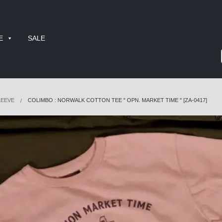
E
SALE
LEEVE
COLIMBO : NORWALK COTTON TEE " OPN. MARKET TIME " [ZA-0417]