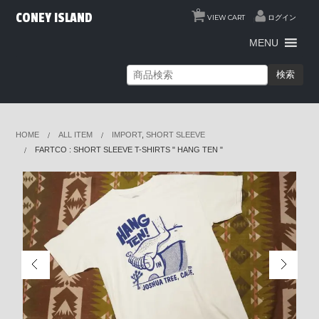
0
CONEY ISLAND
VIEW CART
ログイン
MENU
検索
HOME
ALL ITEM
IMPORT
,
SHORT SLEEVE
FARTCO : SHORT SLEEVE T-SHIRTS " HANG TEN "