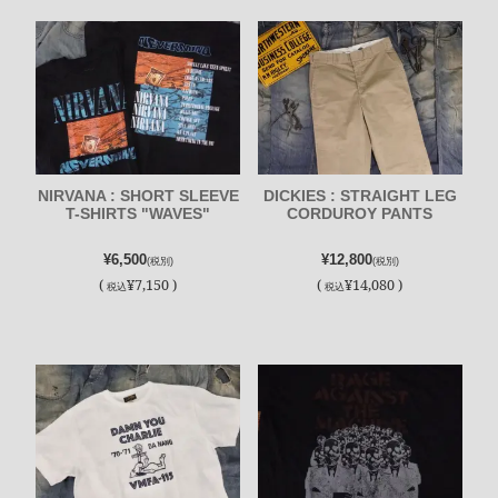
NIRVANA : SHORT SLEEVE
DICKIES : STRAIGHT LEG
T-SHIRTS "WAVES"
CORDUROY PANTS
¥6,500
¥12,800
(税別)
(税別)
(
¥7,150 )
(
¥14,080 )
税込
税込