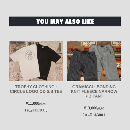
YOU MAY ALSO LIKE
TROPHY CLOTHING :
GRAMICCI : BONDING
CIRCLE LOGO OD S/S TEE
KNIT FLEECE NARROW
RIB PANT
¥11,000
(税別)
¥13,000
(税別)
(
¥12,100 )
税込
(
¥14,300 )
税込