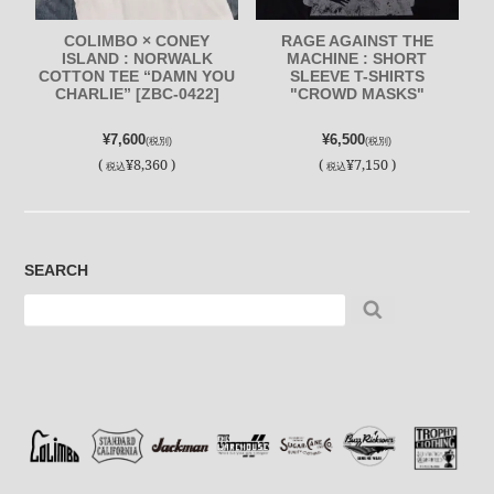
COLIMBO × CONEY
RAGE AGAINST THE
ISLAND : NORWALK
MACHINE : SHORT
COTTON TEE “DAMN YOU
SLEEVE T-SHIRTS
CHARLIE” [ZBC-0422]
"CROWD MASKS"
¥7,600
¥6,500
(税別)
(税別)
(
¥8,360 )
(
¥7,150 )
税込
税込
SEARCH