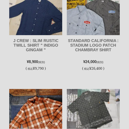
J CREW : SLIM RUSTIC
STANDARD CALIFORNIA :
TWILL SHIRT " INDIGO
STADIUM LOGO PATCH
GINGAM "
CHAMBRAY SHIRT
¥8,900
¥24,000
(税別)
(税別)
(
¥9,790 )
(
¥26,400 )
税込
税込