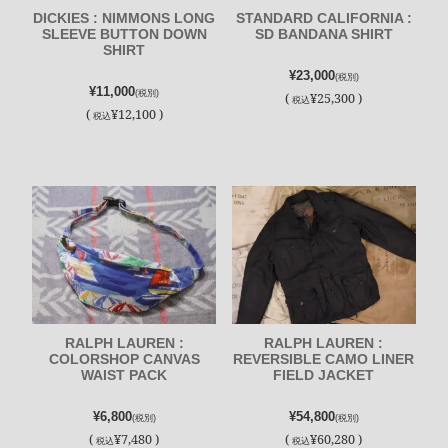
DICKIES : NIMMONS LONG
STANDARD CALIFORNIA :
SLEEVE BUTTON DOWN
SD BANDANA SHIRT
SHIRT
¥23,000
(税別)
¥11,000
(税別)
(
¥25,300 )
税込
(
¥12,100 )
税込
RALPH LAUREN :
RALPH LAUREN :
COLORSHOP CANVAS
REVERSIBLE CAMO LINER
WAIST PACK
FIELD JACKET
¥6,800
¥54,800
(税別)
(税別)
(
¥7,480 )
(
¥60,280 )
税込
税込