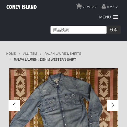
0
CONEY ISLAND
VIEW CART
ログイン
MENU
検索
HOME
ALL ITEM
RALPH LAUREN
,
SHIRTS
RALPH LAUREN : DENIM WESTERN SHIRT