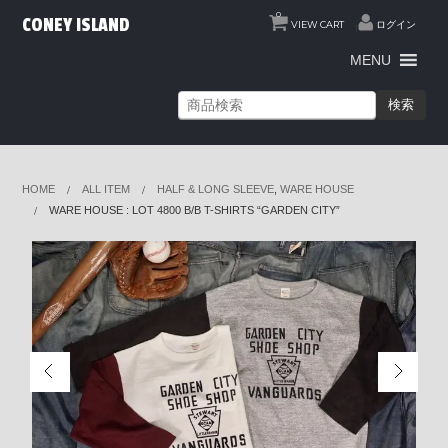
0
CONEY ISLAND
VIEW CART
ログイン
MENU
検索
HOME
ALL ITEM
HALF & LONG SLEEVE
,
WARE HOUSE
WARE HOUSE : LOT 4800 B/B T-SHIRTS “GARDEN CITY”