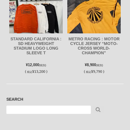
STANDARD CALIFORNIA :
METRO RACING : MOTOR
SD HEAVYWEIGHT
CYCLE JERSEY “MOTO-
STADIUM LOGO LONG
CROSS WORLD-
SLEEVE T
CHAMPION”
¥12,000
¥8,900
(税別)
(税別)
(
¥13,200 )
(
¥9,790 )
税込
税込
SEARCH