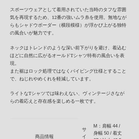
スポーツウェアとして着用されていた当時のタフな雰囲
気を再現するため、12番の強いムラ糸を使用。無地なが
らもシャドウボーダー（横段模様）が浮かび上がる独特
の風合いが魅力です。
ネックはトレンドのような深い前下がりを避け、着込む
ほどに自然に広がるオールドTシャツ特有の風合いを表
現。
また裾はロック処理ではなくパイピング仕様とすること
で、ねじれやめくれを軽減しています。
ライトなTシャツでは味わえない、ヴィンテージさなが
らの着応えと存在感を楽しめる一枚です。
M：肩幅 44 /
サ
身幅 50 / 着丈
商品情報
イ