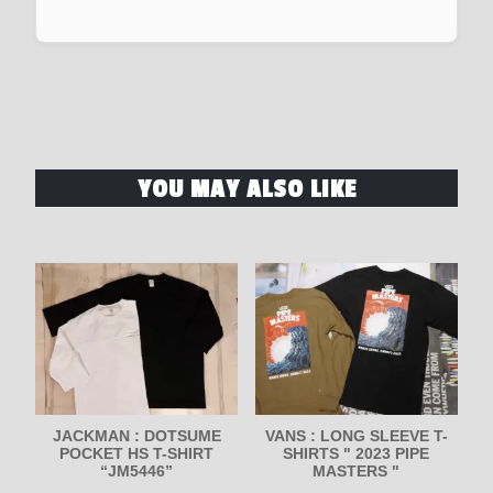
YOU MAY ALSO LIKE
JACKMAN : DOTSUME
VANS : LONG SLEEVE T-
POCKET HS T-SHIRT
SHIRTS " 2023 PIPE
“JM5446”
MASTERS "