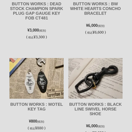
BUTTON WORKS : DEAD
BUTTON WORKS : BW
STOCK CHAMPION SPARK
WHITE HEARTS CONCHO
PLUG GAP GAUGE KEY
BRACELET
FOB CT481
¥6,000
(税別)
¥3,000
(税別)
(
¥6,600 )
税込
(
¥3,300 )
税込
BUTTON WORKS : MOTEL
BUTTON WORKS : BLACK
KEY TAG
LINE SWIVEL HORSE
SHOE
¥800
(税別)
¥6,000
(税別)
(
¥880 )
税込