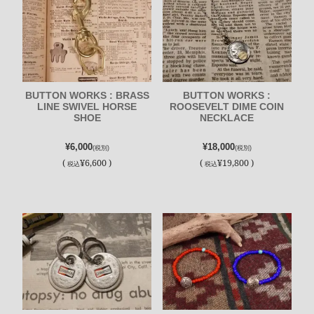
BUTTON WORKS : BRASS
BUTTON WORKS :
LINE SWIVEL HORSE
ROOSEVELT DIME COIN
SHOE
NECKLACE
¥6,000
¥18,000
(税別)
(税別)
(
¥6,600 )
(
¥19,800 )
税込
税込