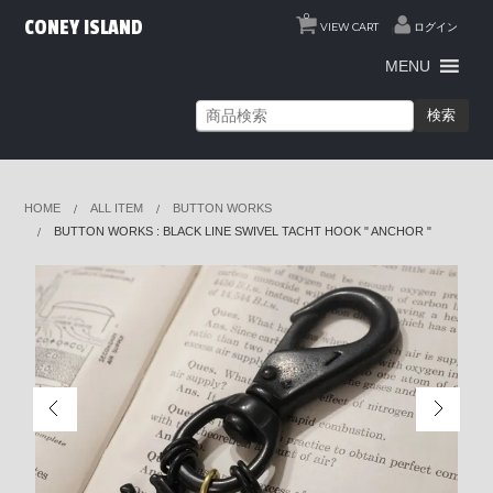
0
CONEY ISLAND
VIEW CART
ログイン
MENU
検索
HOME
ALL ITEM
BUTTON WORKS
BUTTON WORKS : BLACK LINE SWIVEL TACHT HOOK " ANCHOR "