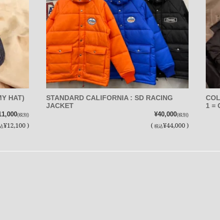
Y HAT)
STANDARD CALIFORNIA : SD RACING
COL
JACKET
1 =
11,000
¥40,000
(税別)
(税別)
¥12,100 )
(
¥44,000 )
込
税込