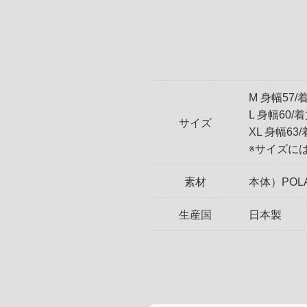
M 身幅57/着
L 身幅60/着
サイズ
XL 身幅63/
※サイズに
素材
本体）POLAR
生産国
日本製