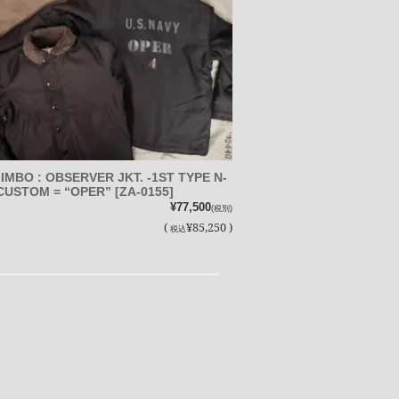
IMBO : OBSERVER JKT. -1ST TYPE N-
 CUSTOM = “OPER” [ZA-0155]
¥77,500
(税別)
(
¥85,250 )
税込