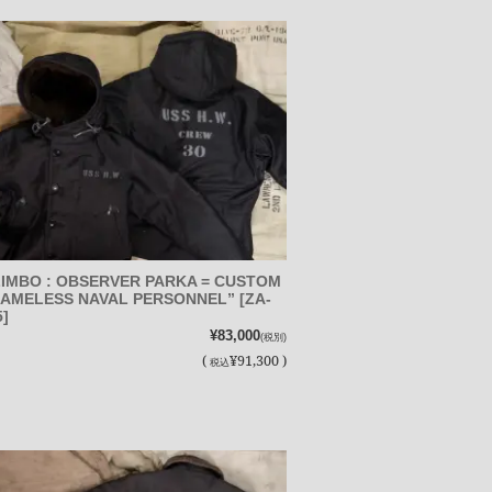
IMBO : OBSERVER PARKA = CUSTOM
NAMELESS NAVAL PERSONNEL” [ZA-
5]
¥83,000
(税別)
(
¥91,300 )
税込