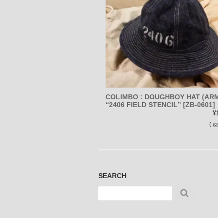
COLIMBO : DOUGHBOY HAT (ARM
“2406 FIELD STENCIL” [ZB-0601]
¥
(
税
SEARCH