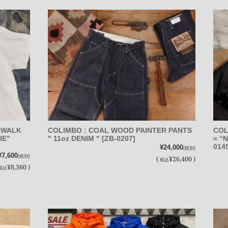
RWALK
COLIMBO : COAL WOOD PAINTER PANTS
COL
IE”
" 11oz DENIM " [ZB-0207]
= “
014
¥24,000
(税別)
¥7,600
(税別)
(
¥26,400 )
税込
¥8,360 )
税込