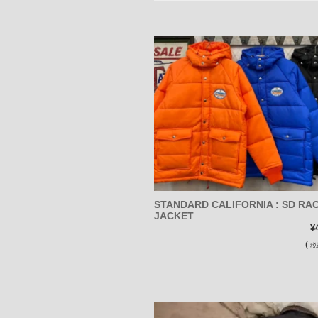
STANDARD CALIFORNIA : SD RA
JACKET
¥
(
税