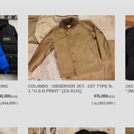
CING
COLIMBO : OBSERVER JKT. -1ST TYPE N-
JAC
1 “U.S.N PRINT” [ZA-0141]
“JM
40,000
¥76,000
(税別)
(税別)
¥44,000 )
(
¥83,600 )
込
税込