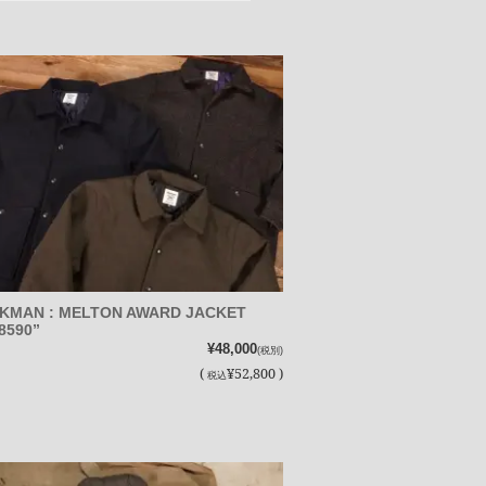
KMAN : MELTON AWARD JACKET
8590”
¥48,000
(税別)
(
¥52,800 )
税込