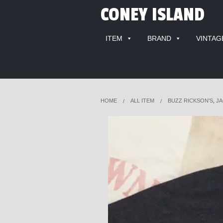
CONEY ISLAND
ITEM
BRAND
VINTAG
HOME
ALL ITEM
BUZZ RICKSON'S
,
JA