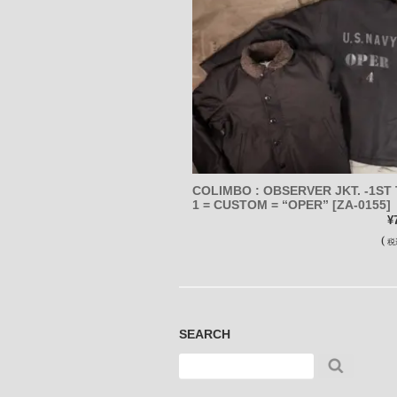
COLIMBO : OBSERVER JKT. -1ST 
1 = CUSTOM = “OPER” [ZA-0155]
¥
(
税
SEARCH