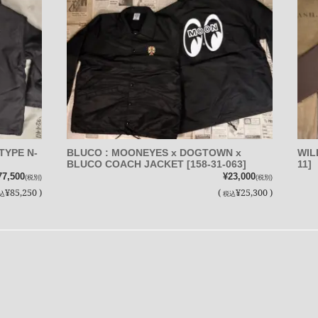
TYPE N-
BLUCO : MOONEYES x DOGTOWN x
WIL
BLUCO COACH JACKET [158-31-063]
11]
77,500
¥23,000
(税別)
(税別)
¥85,250 )
(
¥25,300 )
込
税込