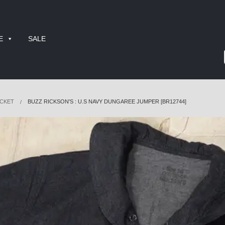
E
SALE
CKET
BUZZ RICKSON'S : U.S NAVY DUNGAREE JUMPER [BR12744]