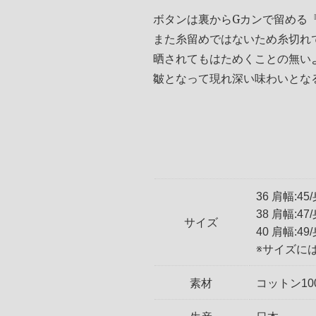
ボタンは裏からGカンで留める
また糸留めではないため糸切れ
晒されてもはためくことの無い
皺となって現れ深い味わいとな
36 肩幅:45
38 肩幅:47
サイズ
40 肩幅:49
※サイズに
素材
コットン10