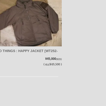
D THINGS : HAPPY JACKET [WT252-
¥45,000
(税別)
(
¥49,500 )
税込