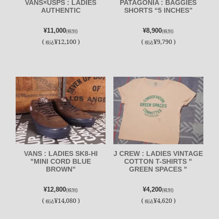
VANS×USPS : LADIES
PATAGONIA : BAGGIES
AUTHENTIC
SHORTS “5 INCHES”
¥11,000
¥8,900
(税別)
(税別)
(
¥12,100 )
(
¥9,790 )
税込
税込
VANS : LADIES SK8-HI
J CREW : LADIES VINTAGE
"MINI CORD BLUE
COTTON T-SHIRTS "
BROWN"
GREEN SPACES "
¥12,800
¥4,200
(税別)
(税別)
(
¥14,080 )
(
¥4,620 )
税込
税込