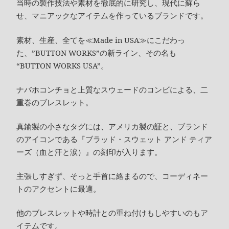
当時の製作技法や素材を徹底的に研究し、現代に蘇ら
せ、マニアックなアイテムを作っているブランドです。
素材、生産、全てを≪Made in USA≫にこだわっ
た、”BUTTON WORKS”の新ライン、その名も
“BUTTON WORKS USA”。
ナバホコンチョと上質なスウェードのコンビによる、二
重巻のブレスレット。
真鍮製の小さなタグには、アメリカ製の証と、ブランド
のアイコンである『ブラッド・スウェット アンド ティア
ーズ（血と汗と涙）』の刻印が入ります。
主張しすぎず、そっと手首に絡まるので、コーディネー
トのアクセントに最適。
他のブレスレットや時計との重ね付けもしやすいのもア
イテムです。