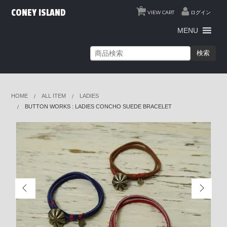
0
CONEY ISLAND
VIEW CART
ログイン
MENU
検索
HOME
ALL ITEM
LADIES
BUTTON WORKS : LADIES CONCHO SUEDE BRACELET