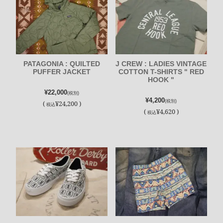
PATAGONIA : QUILTED
J CREW : LADIES VINTAGE
PUFFER JACKET
COTTON T-SHIRTS " RED
HOOK "
¥22,000
(税別)
¥4,200
(税別)
(
¥24,200 )
税込
(
¥4,620 )
税込