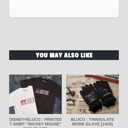
YOU MAY ALSO LIKE
DISNEY×BLUCO : PRINTED
BLUCO : THINSULATE
T-SHIRT "MICKEY MOUSE"
WORK GLOVE [1429]