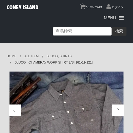
0
CONEY ISLAND
VIEW CART
ログイン
MENU
検索
HOME
ALL ITEM
BLUCO
,
SHIRTS
BLUCO : CHAMBRAY WORK SHIRT L/S [161-11-121]