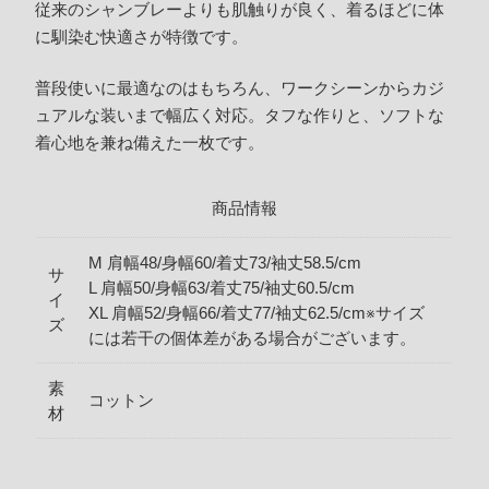
従来のシャンブレーよりも肌触りが良く、着るほどに体
に馴染む快適さが特徴です。
普段使いに最適なのはもちろん、ワークシーンからカジ
ュアルな装いまで幅広く対応。タフな作りと、ソフトな
着心地を兼ね備えた一枚です。
商品情報
M 肩幅48/身幅60/着丈73/袖丈58.5/cm
サ
L 肩幅50/身幅63/着丈75/袖丈60.5/cm
イ
XL 肩幅52/身幅66/着丈77/袖丈62.5/cm※サイズ
ズ
には若干の個体差がある場合がございます。
素
コットン
材