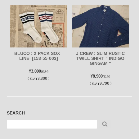
BLUCO : 2-PACK SOX -
J CREW : SLIM RUSTIC
LINE- [153-55-003]
TWILL SHIRT " INDIGO
GINGAM "
¥3,000
(税別)
¥8,900
(税別)
(
¥3,300 )
税込
(
¥9,790 )
税込
SEARCH