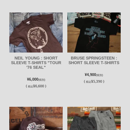
NEIL YOUNG : SHORT
BRUSE SPRINGSTEEN :
SLEEVE T-SHIRTS "TOUR
SHORT SLEEVE T-SHIRTS
'76 SEAL"
¥4,900
(税別)
¥6,000
(税別)
(
¥5,390 )
税込
(
¥6,600 )
税込