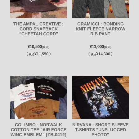
THE AMPAL CREATIVE :
GRAMICCI : BONDING
CORD SNAPBACK
KNIT FLEECE NARROW
“CHEETAH CORD”
RIB PANT
¥10,500
¥13,000
(税別)
(税別)
(
¥11,550 )
(
¥14,300 )
税込
税込
COLIMBO : NORWALK
NIRVANA : SHORT SLEEVE
COTTON TEE "AIR FORCE
T-SHIRTS "UNPLUGGED
WING EMBLEM" [ZB-0412]
PHOTO"