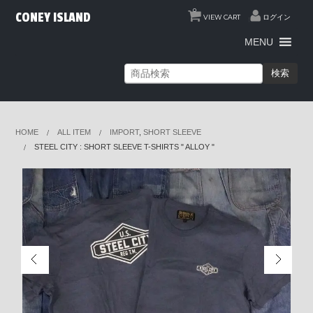
0
CONEY ISLAND
VIEW CART
ログイン
MENU
検索
HOME
ALL ITEM
IMPORT
,
SHORT SLEEVE
STEEL CITY : SHORT SLEEVE T-SHIRTS " ALLOY "