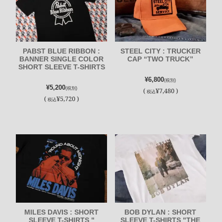
PABST BLUE RIBBON :
STEEL CITY : TRUCKER
BANNER SINGLE COLOR
CAP “TWO TRUCK”
SHORT SLEEVE T-SHIRTS
¥6,800
(税別)
¥5,200
(税別)
(
¥7,480 )
税込
(
¥5,720 )
税込
MILES DAVIS : SHORT
BOB DYLAN : SHORT
SLEEVE T-SHIRTS "
SLEEVE T-SHIRTS "THE