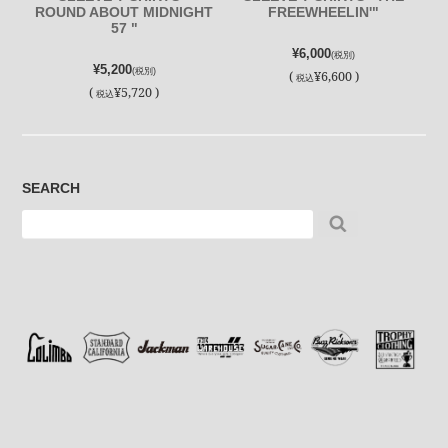
ROUND ABOUT MIDNIGHT
FREEWHEELIN'"
57 "
¥6,000
(税別)
¥5,200
(税別)
(
¥6,600 )
税込
(
¥5,720 )
税込
SEARCH