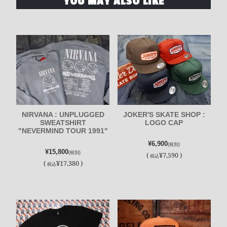
YOU MAY ALSO LIKE
NIRVANA : UNPLUGGED
JOKER'S SKATE SHOP :
SWEATSHIRT
LOGO CAP
"NEVERMIND TOUR 1991"
¥6,900
(税別)
¥15,800
(税別)
(
¥7,590 )
税込
(
¥17,380 )
税込