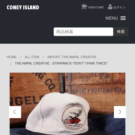
0
CONEY ISLAND
VIEW CART
ログイン
MENU
検索
HOME
ALL ITEM
IMPORT
,
THE AMPAL CREATIVE
THE AMPAL CREATIVE : STRAPBACK “DON’T THINK TWICE”