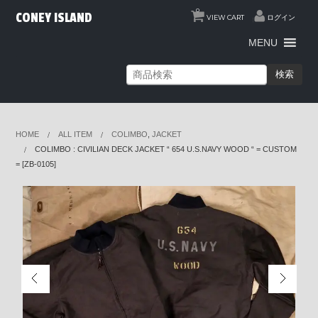
0
CONEY ISLAND
VIEW CART
ログイン
MENU
検索
HOME
ALL ITEM
COLIMBO
,
JACKET
COLIMBO : CIVILIAN DECK JACKET “ 654 U.S.NAVY WOOD “ = CUSTOM
= [ZB-0105]