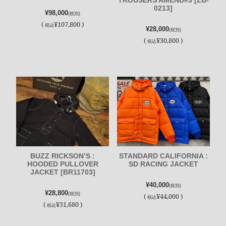
0213]
¥98,000
(税別)
(
¥107,800 )
税込
¥28,000
(税別)
(
¥30,800 )
税込
BUZZ RICKSON’S :
STANDARD CALIFORNIA :
HOODED PULLOVER
SD RACING JACKET
JACKET [BR11703]
¥40,000
(税別)
¥28,800
(税別)
(
¥44,000 )
税込
(
¥31,680 )
税込