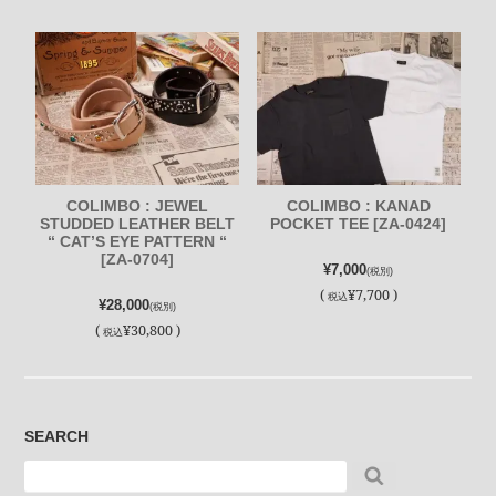
COLIMBO : JEWEL
COLIMBO : KANAD
STUDDED LEATHER BELT
POCKET TEE [ZA-0424]
“ CAT’S EYE PATTERN “
[ZA-0704]
¥7,000
(税別)
(
¥7,700 )
税込
¥28,000
(税別)
(
¥30,800 )
税込
SEARCH