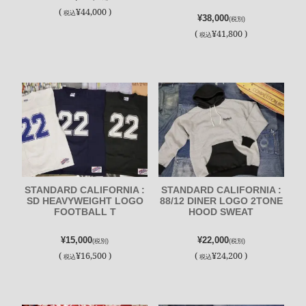
(
¥44,000 )
税込
¥38,000
(税別)
(
¥41,800 )
税込
STANDARD CALIFORNIA :
STANDARD CALIFORNIA :
SD HEAVYWEIGHT LOGO
88/12 DINER LOGO 2TONE
FOOTBALL T
HOOD SWEAT
¥15,000
¥22,000
(税別)
(税別)
(
¥16,500 )
(
¥24,200 )
税込
税込