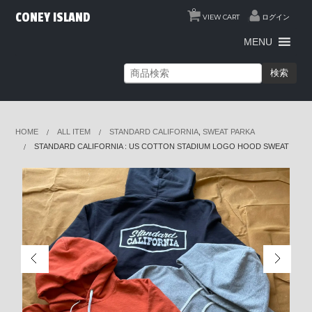
0
CONEY ISLAND
VIEW CART
ログイン
MENU
検索
HOME
ALL ITEM
STANDARD CALIFORNIA
,
SWEAT PARKA
STANDARD CALIFORNIA : US COTTON STADIUM LOGO HOOD SWEAT