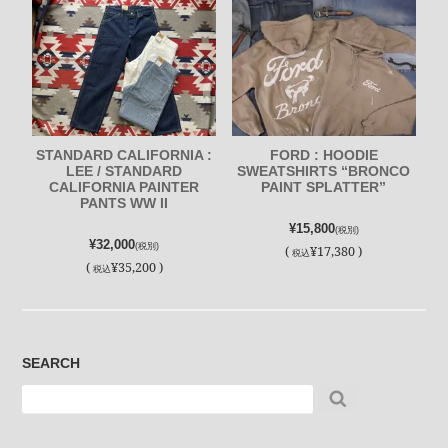
STANDARD CALIFORNIA :
FORD : HOODIE
LEE / STANDARD
SWEATSHIRTS “BRONCO
CALIFORNIA PAINTER
PAINT SPLATTER”
PANTS WW II
¥15,800
(税別)
¥32,000
(税別)
(
¥17,380 )
税込
(
¥35,200 )
税込
SEARCH