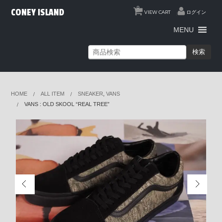
0
CONEY ISLAND
VIEW CART
ログイン
MENU
検索
HOME
ALL ITEM
SNEAKER
,
VANS
VANS : OLD SKOOL “REAL TREE”