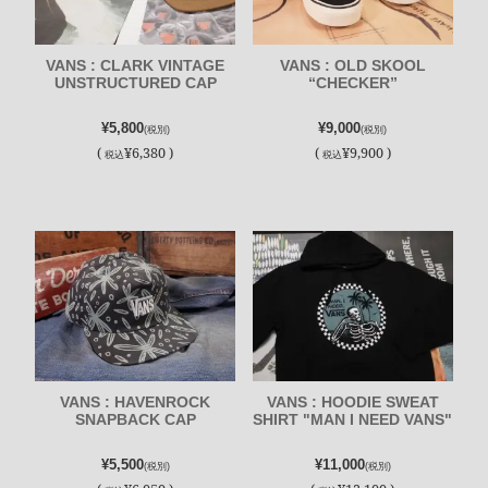
VANS : CLARK VINTAGE
VANS : OLD SKOOL
UNSTRUCTURED CAP
“CHECKER”
¥5,800
¥9,000
(税別)
(税別)
(
¥6,380 )
(
¥9,900 )
税込
税込
VANS : HAVENROCK
VANS : HOODIE SWEAT
SNAPBACK CAP
SHIRT "MAN I NEED VANS"
¥5,500
¥11,000
(税別)
(税別)