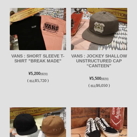
VANS : SHORT SLEEVE T-
VANS : JOCKEY SHALLOW
SHIRT "BREAK MADE"
UNSTRUCTURED CAP
“CANTEEN”
¥5,200
(税別)
¥5,500
(税別)
(
¥5,720 )
税込
(
¥6,050 )
税込