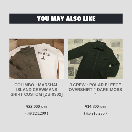
YOU MAY ALSO LIKE
COLIMBO : MARSHAL
J CREW : POLAR FLEECE
ISLAND CREWMANS
OVERSHIRT " DARK MOSS
SHIRT CUSTOM [ZB-0302]
"
¥22,000
¥14,800
(税別)
(税別)
(
¥24,200 )
(
¥16,280 )
税込
税込