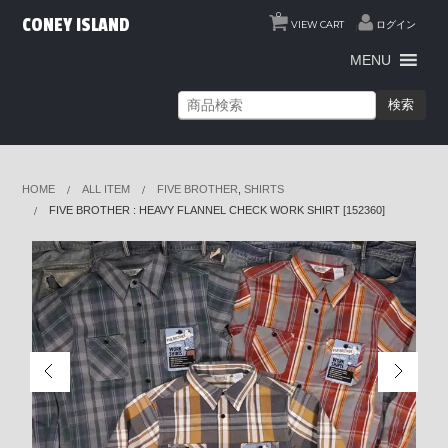
0
CONEY ISLAND
VIEW CART
ログイン
MENU
検索
HOME
ALL ITEM
FIVE BROTHER
,
SHIRTS
FIVE BROTHER : HEAVY FLANNEL CHECK WORK SHIRT [152360]