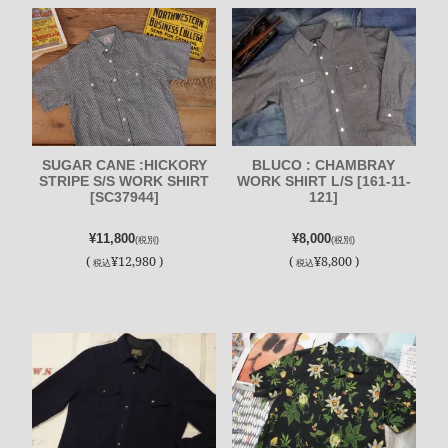
SUGAR CANE :HICKORY
BLUCO : CHAMBRAY
STRIPE S/S WORK SHIRT
WORK SHIRT L/S [161-11-
[SC37944]
121]
¥11,800
¥8,000
(税別)
(税別)
(
¥12,980 )
(
¥8,800 )
税込
税込