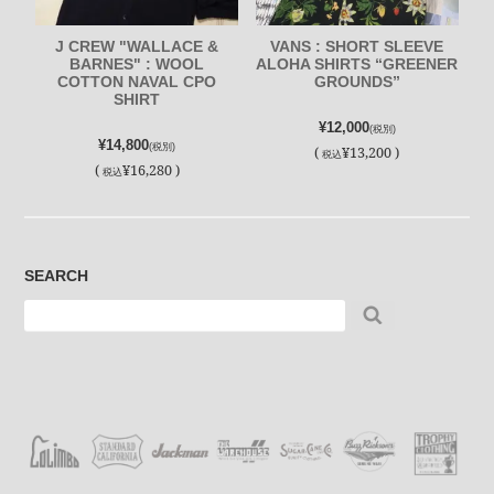
J CREW "WALLACE &
VANS : SHORT SLEEVE
BARNES" : WOOL
ALOHA SHIRTS “GREENER
COTTON NAVAL CPO
GROUNDS”
SHIRT
¥12,000
(税別)
¥14,800
(税別)
(
¥13,200 )
税込
(
¥16,280 )
税込
SEARCH