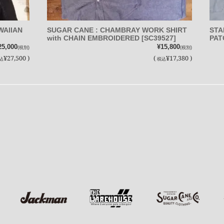
WAIIAN
SUGAR CANE : CHAMBRAY WORK SHIRT
STA
with CHAIN EMBROIDERED [SC39527]
PAT
25,000
¥15,800
(税別)
(税別)
¥27,500 )
(
¥17,380 )
込
税込