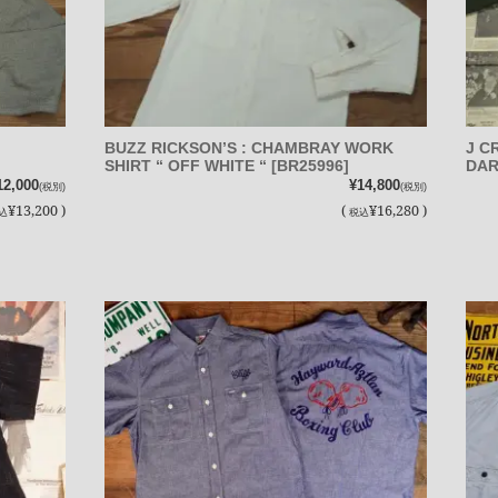
BUZZ RICKSON’S : CHAMBRAY WORK
J C
SHIRT “ OFF WHITE “ [BR25996]
DAR
12,000
¥14,800
(税別)
(税別)
¥13,200 )
(
¥16,280 )
込
税込