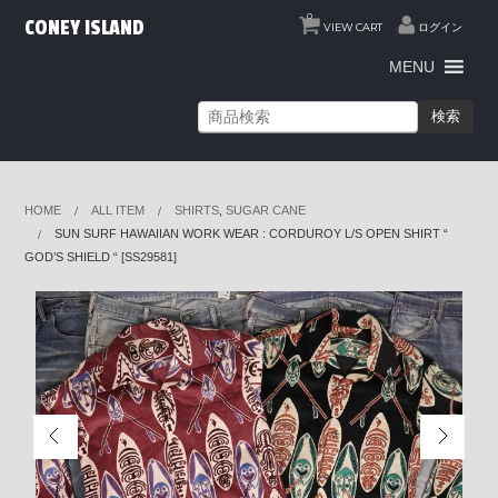
0
CONEY ISLAND
VIEW CART
ログイン
MENU
検索
HOME
ALL ITEM
SHIRTS
,
SUGAR CANE
SUN SURF HAWAIIAN WORK WEAR : CORDUROY L/S OPEN SHIRT “
GOD’S SHIELD “ [SS29581]