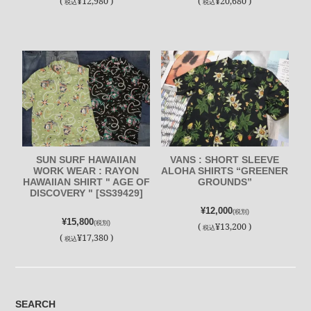
(
¥12,980 )
(
¥20,680 )
税込
税込
SUN SURF HAWAIIAN
VANS : SHORT SLEEVE
WORK WEAR : RAYON
ALOHA SHIRTS “GREENER
HAWAIIAN SHIRT " AGE OF
GROUNDS”
DISCOVERY " [SS39429]
¥12,000
(税別)
¥15,800
(税別)
(
¥13,200 )
税込
(
¥17,380 )
税込
SEARCH