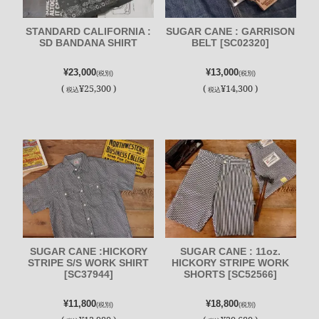
STANDARD CALIFORNIA :
SUGAR CANE : GARRISON
SD BANDANA SHIRT
BELT [SC02320]
¥23,000
¥13,000
(税別)
(税別)
(
¥25,300 )
(
¥14,300 )
税込
税込
SUGAR CANE :HICKORY
SUGAR CANE : 11oz.
STRIPE S/S WORK SHIRT
HICKORY STRIPE WORK
[SC37944]
SHORTS [SC52566]
¥11,800
¥18,800
(税別)
(税別)