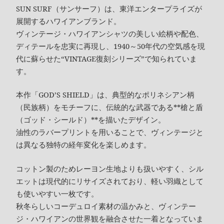
SUN SURF（サンサーフ）は、東洋エンタープライズが
展開するハワイアンブランド。
ヴィンテージ・ハワイアンシャツの美しい絵柄や配色、
ディテールを忠実に再現し、1940～50年代の空気感を現
代に蘇らせた“VINTAGE復刻シリーズ”で知られていま
す。
本作「GOD’S SHIELD」は、典型的なポリネシアン柄
（民族柄）をモチーフに、伝統的な武器である**槍と盾
（ゴッド・シールド）**を描いたデザイン。
油性のラバープリントを用いることで、ヴィンテージと
は異なる独特の経年変化を楽しめます。
コットン製のためレーヨン生地よりも扱いやすく、シル
エットは現代的にリサイズされており、軽い羽織として
も使いやすい一枚です。
秋冬らしいコーデュロイ素材の温かみと、ヴィンテー
ジ・ハワイアンの世界観を融合させた一着となっていま