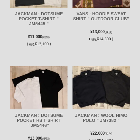
JACKMAN : DOTSUME
VANS : HOODIE SWEAT
POCKET T-SHIRT "
SHIRT " OUTDOOR CLUB"
JM5445 "
¥13,000
(税別)
¥11,000
(税別)
(
¥14,300 )
税込
(
¥12,100 )
税込
JACKMAN : DOTSUME
JACKMAN : WOOL HIMO
POCKET HS T-SHIRT
POLO " JM7382 "
“JM5446”
¥22,000
(税別)
¥13,000
(税別)