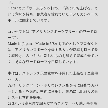
ド。
“Jack”とは「ホームランを打つ」「高く打ち上げる」と
いう意味を持ち、創業者が憧れていたアメリカンベース
ボールに由来しています。
コンセプトは “アメリカンスポーツフリークのワードロ
ーブ”。
Made in Japan、Made in USA を中心としたプロダクト
は、アメリカンスポーツを愛する人々が愛着を持って長
く着続け、古いものに新しいものを加えて完成させてい
く、そんなワードローブを目指しています。
本作は、ストレッチ天竺素材を使用した上品なミニ裏毛
パーカ。
カバーリングヤーン（ポリウレタン糸を芯に綿糸でカバ
ーした糸）を表糸と中糸に使用し、裏糸には肌触りの良
いスーピマ糸を採用。
28Gという高密度で編み立てることで、ハリ感とモチモ