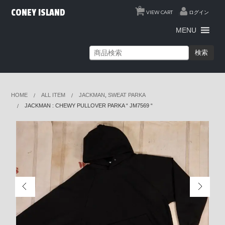
0
CONEY ISLAND
VIEW CART
ログイン
MENU
検索
HOME
ALL ITEM
JACKMAN
,
SWEAT PARKA
JACKMAN : CHEWY PULLOVER PARKA “ JM7569 “