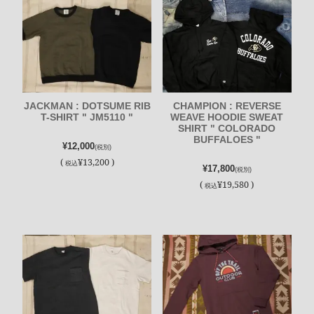
JACKMAN : DOTSUME RIB
CHAMPION : REVERSE
T-SHIRT " JM5110 "
WEAVE HOODIE SWEAT
SHIRT " COLORADO
BUFFALOES "
¥12,000
(税別)
(
¥13,200 )
税込
¥17,800
(税別)
(
¥19,580 )
税込