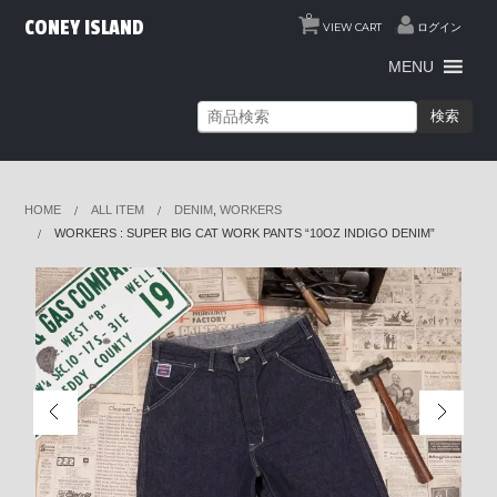
0
CONEY ISLAND
VIEW CART
ログイン
MENU
検索
HOME
ALL ITEM
DENIM
,
WORKERS
WORKERS : SUPER BIG CAT WORK PANTS “10OZ INDIGO DENIM”