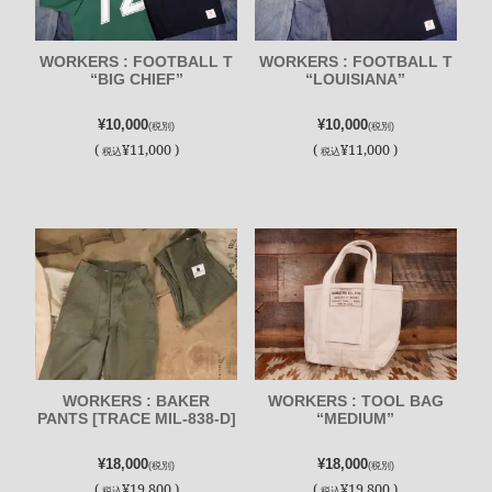
WORKERS : FOOTBALL T
WORKERS : FOOTBALL T
“BIG CHIEF”
“LOUISIANA”
¥10,000
¥10,000
(税別)
(税別)
(
¥11,000 )
(
¥11,000 )
税込
税込
WORKERS : BAKER
WORKERS : TOOL BAG
PANTS [TRACE MIL-838-D]
“MEDIUM”
¥18,000
¥18,000
(税別)
(税別)
(
¥19,800 )
(
¥19,800 )
税込
税込