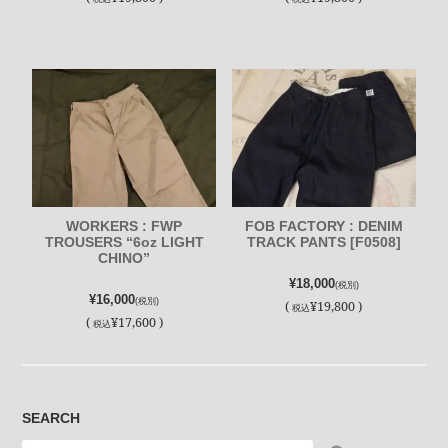
WORKERS : FWP
FOB FACTORY : DENIM
TROUSERS “6oz LIGHT
TRACK PANTS [F0508]
CHINO”
¥18,000
(税別)
¥16,000
(税別)
(
¥19,800 )
税込
(
¥17,600 )
税込
SEARCH