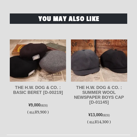
YOU MAY ALSO LIKE
THE H.W. DOG & CO. :
THE H.W. DOG & CO. :
BASIC BERET [D-00219]
SUMMER WOOL
NEWSPAPER BOYS CAP
[D-01145]
¥9,000
(税別)
(
¥9,900 )
税込
¥13,000
(税別)
(
¥14,300 )
税込