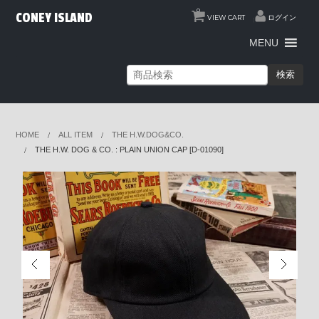
0
CONEY ISLAND
VIEW CART
ログイン
MENU
検索
HOME
ALL ITEM
THE H.W.DOG&CO.
THE H.W. DOG & CO. : PLAIN UNION CAP [D-01090]