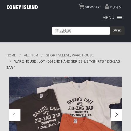
0
CONEY ISLAND
VIEW CART
ログイン
MENU
検索
HOME
ALL ITEM
SHORT SLEEVE
,
WARE HOUSE
WARE HOUSE : LOT 4064 2ND HAND SERIES S/S T-SHIRTS " ZIG-ZAG
BAR "