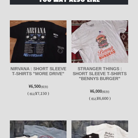
NIRVANA : SHORT SLEEVE
STRANGER THINGS :
T-SHIRTS "MORE DRIVE"
SHORT SLEEVE T-SHIRTS
"BENNYS BURGER"
¥6,500
(税別)
¥6,000
(税別)
(
¥7,150 )
税込
(
¥6,600 )
税込