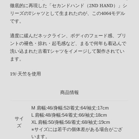
徹底的に再現した「セカンドハンド（2ND HAND）」シ
リーズのTシャツとして生まれたのが、この4064モデル
です。
適度に緩んだネックライン、ボディのフェード感、プリ
ントの褪色・掠れ・起毛感など、まるで何年も着込んで
洗い込まれた古着Tシャツをイメージして製作されてい
ます。
19/-天竺を使用
商品情報
M 肩幅:46/身幅:52/着丈:64/袖丈:17cm
L 肩幅:48/身幅:54/着丈:66/袖丈:18cm
サイ
XL 肩幅:50/身幅:56/着丈:68/袖丈:19cm
ズ
※サイズには若干の個体差がある場合がござ
います。