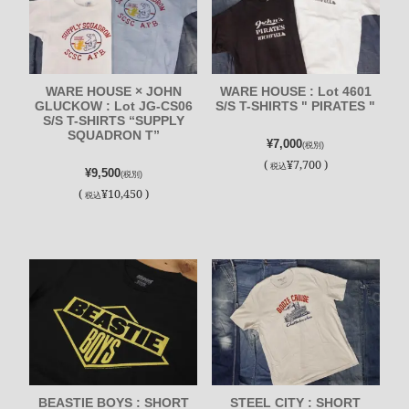
WARE HOUSE × JOHN
WARE HOUSE : Lot 4601
GLUCKOW : Lot JG-CS06
S/S T-SHIRTS " PIRATES "
S/S T-SHIRTS “SUPPLY
SQUADRON T”
¥7,000
(税別)
(
¥7,700 )
税込
¥9,500
(税別)
(
¥10,450 )
税込
BEASTIE BOYS : SHORT
STEEL CITY : SHORT