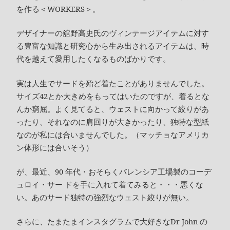
を作る＜WORKERS＞。
デザイナーの舘野高史氏のヴィンテージアイテムに対す
る豊富な知識と研究心から生み出されるアイテムは、時
代を越えて愛用したくなるものばかりです。
実は人生でサードを殆ど着たことがありませんでした。
サイズ42とか大きめをもってはいたのですが、着るとな
んか窮屈。よく見てると、ウェストに向かって絞りがあ
ったり、それなのに肩回りが大きかったり、独特な型紙
なのが私には合いませんでした。（マッチョなアメリカ
ン体形には合いそう）
が、最近、90 年代・おそらくバレンシア工場製のコーデ
ュロイ・サー ドを手に入れて着てみると・・・悪くな
い。あのサード独特の強烈なウェスト絞りが無い。
さらに、たまたまインスタグラムで大好きなDr John の