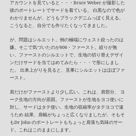
アカウントを見ていると・・・Bruce Weber が撮影した
彼のポートレートでサードを着ている。 白黒なので色が
わかりませんが、どうもブラックデニムっぽく見える。
こうなると、自分でも作りたくなってきました。
が、問題はシルエット。例の極端にウェスト絞ったのは
嫌。そこで気づいたのが806・ファースト。絞りが無
い、ファーストのシルエットで、生地の切り替えデザイ
ンだけサードを当てはめてみたら・・・で形にしまし
た。 出来上がりを見ると、見事にシルエットはほぼファ
ースト。
肩だけがファーストより少し広い。これは、肩部分、 ヨ
ーク生地の方向が原因。ファーストが生地をヨコ使いに
対し、サードはタテ使い。生地の収縮率がタテヨコで違
うため 結果、肩幅がちょっと広くなりましたが、そもそ
もDr John のポートレートもちょっと肩落ち気味のサー
ド。これはこのままにします。