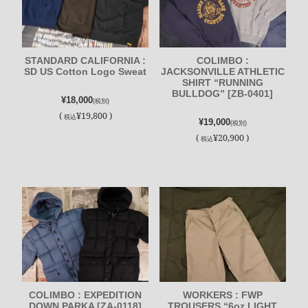
STANDARD CALIFORNIA :
COLIMBO :
SD US Cotton Logo Sweat
JACKSONVILLE ATHLETIC
SHIRT “RUNNING
BULLDOG” [ZB-0401]
¥18,000
(税別)
(
¥19,800 )
税込
¥19,000
(税別)
(
¥20,900 )
税込
COLIMBO : EXPEDITION
WORKERS : FWP
DOWN PARKA [ZA-0118]
TROUSERS “6oz LIGHT