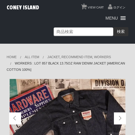
0
CONEY ISLAND
VIEW CART
ログイン
MENU
検索
HOME
ALL ITEM
JACKET
,
RECOMMEND ITEM
,
WORKERS
WORKERS : LOT 857 BLACK 13.75OZ RAW DENIM JACKET [AMERICAN
COTTON 100%]