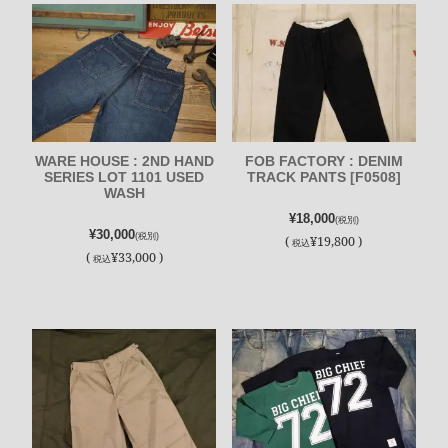
WARE HOUSE : 2ND HAND
FOB FACTORY : DENIM
SERIES LOT 1101 USED
TRACK PANTS [F0508]
WASH
¥18,000
(税別)
¥30,000
(税別)
(
¥19,800 )
税込
(
¥33,000 )
税込