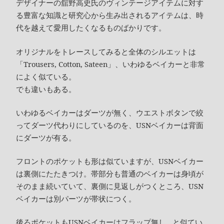
デザイナーの舘野高史氏のヴィンテージアイテムに対す
る豊富な知識と研究心から生み出されるアイテムは、時
代を越えて愛用したくなるものばかりです。
オリジナルをトレースしてみると全体のシルエットは
「Trousers, Cotton, Sateen」、いわゆるベイカーと非常
によく似ている。
でも違いもある。
いわゆるベイカーはダーツが無く、ウエストボタンで絞
ってダーツ代わりにしているのを、USNベイカーは背面
にダーツが有る。
フロントのポケットも形は似ていますが、USNベイカー
は裏側にたたきつけ。帯部分も普通のベイカーは身頃が
そのまま続いていて、裏側に見返しがつくところ、USN
ベイカーは別パーツが帯状につく。
後ろポケットもUSNベイカーはフラップ無し…と似てい