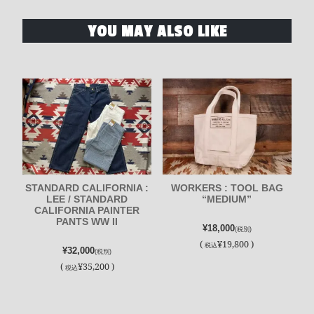
YOU MAY ALSO LIKE
STANDARD CALIFORNIA :
WORKERS : TOOL BAG
LEE / STANDARD
“MEDIUM”
CALIFORNIA PAINTER
PANTS WW II
¥18,000
(税別)
(
¥19,800 )
税込
¥32,000
(税別)
(
¥35,200 )
税込