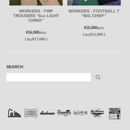
WORKERS : FWP
WORKERS : FOOTBALL T
TROUSERS “6oz LIGHT
“BIG CHIEF”
CHINO”
¥10,000
(税別)
¥16,000
(税別)
(
¥11,000 )
税込
(
¥17,600 )
税込
SEARCH