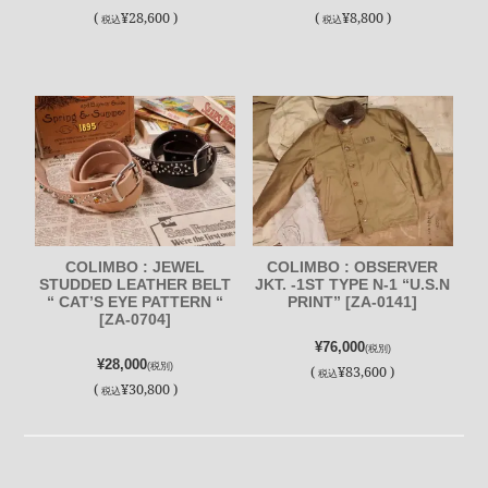
(
¥28,600 )
(
¥8,800 )
税込
税込
COLIMBO : JEWEL
COLIMBO : OBSERVER
STUDDED LEATHER BELT
JKT. -1ST TYPE N-1 “U.S.N
“ CAT’S EYE PATTERN “
PRINT” [ZA-0141]
[ZA-0704]
¥76,000
(税別)
¥28,000
(税別)
(
¥83,600 )
税込
(
¥30,800 )
税込