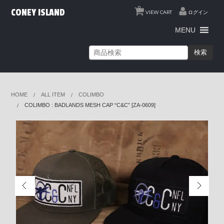
0
CONEY ISLAND
VIEW CART
ログイン
MENU
検索
HOME
ALL ITEM
COLIMBO
COLIMBO : BADLANDS MESH CAP “C&C” [ZA-0609]