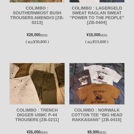
COLIMBO :
COLIMBO : LAGERGELD
SOUTHERNMOST BUSH
SWEAT RAGLAN SWEAT
TROUSERS AMEND#3 [ZB-
“POWER TO THE PEOPLE”
0213]
[ZB-0404]
¥28,000
¥18,000
(税別)
(税別)
(
¥30,800 )
(
¥19,800 )
税込
税込
COLIMBO : TRENCH
COLIMBO : NORWALK
DIGGER USMC P-44
COTTON TEE “BIG HEAD
TROUSERS [ZB-0211]
RAKKASANS” [ZB-0415]
¥26,000
¥8,000
(税別)
(税別)