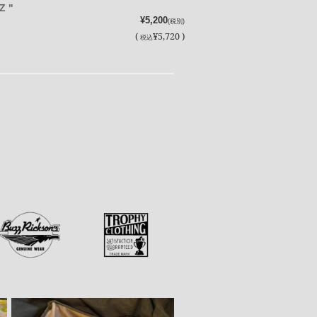
Z "
¥5,200
(税別)
(
¥5,720 )
税込