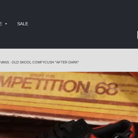
E
SALE
VANS : OLD SKOOL COMFYCUSH "AFTER DARK"