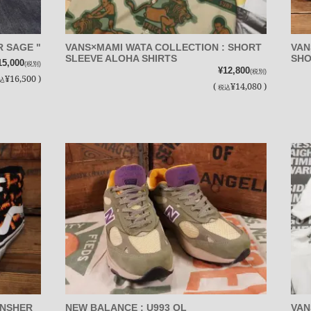
R SAGE "
VANS×MAMI WATA COLLECTION : SHORT
VAN
SLEEVE ALOHA SHIRTS
SHO
15,000
(税別)
¥12,800
(税別)
¥16,500 )
込
(
¥14,080 )
税込
ANSHER
NEW BALANCE : U993 OL
VAN