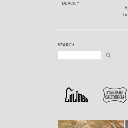
BLACK "
¥
(
税
SEARCH