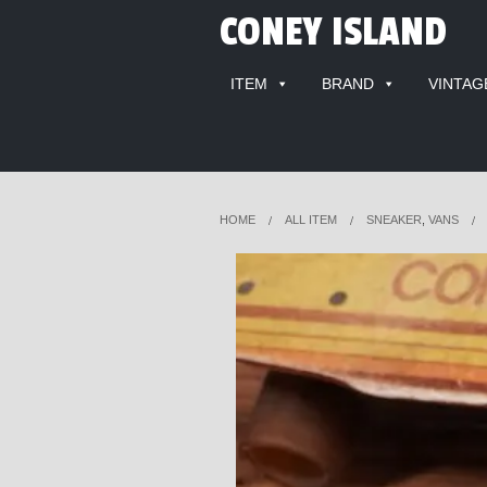
CONEY ISLAND
ITEM
BRAND
VINTAG
HOME
ALL ITEM
SNEAKER
,
VANS