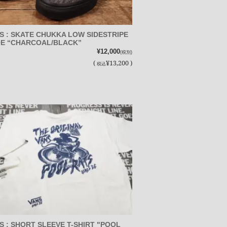
S : SKATE CHUKKA LOW SIDESTRIPE
E “CHARCOAL/BLACK”
¥12,000
(税別)
(
¥13,200 )
税込
S : SHORT SLEEVE T-SHIRT "POOL