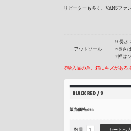
リピーターも多く、VANSフ
9 長さ:
アウトソール
※長さ
※幅は
※輸入品の為、箱にキズがある
BLACK RED / 9
販売価格
(税別)
数量