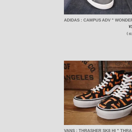
ADIDAS : CAMPUS ADV " WONDE
¥
(
税
VANS : THRASHER SK8 HI " THR