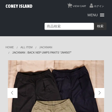
0
CONEY ISLAND
VIEW CART
ログイン
MENU
検索
HOME
ALL ITEM
JACKMAN
JACKMAN : BACK NEP UMPS PANTS “JM4507”