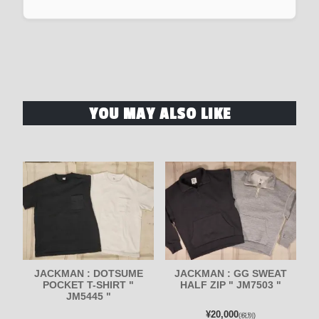
YOU MAY ALSO LIKE
JACKMAN : DOTSUME
JACKMAN : GG SWEAT
POCKET T-SHIRT "
HALF ZIP " JM7503 "
JM5445 "
¥20,000
(税別)