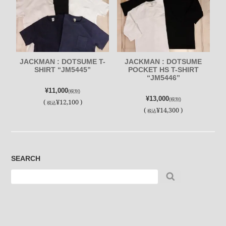
JACKMAN : DOTSUME T-
JACKMAN : DOTSUME
SHIRT “JM5445”
POCKET HS T-SHIRT
“JM5446”
¥11,000
(税別)
¥13,000
(税別)
(
¥12,100 )
税込
(
¥14,300 )
税込
SEARCH