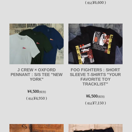
(
¥6,600 )
税込
J CREW × OXFORD
FOO FIGHTERS : SHORT
PENNANT : S/S TEE "NEW
SLEEVE T-SHIRTS "YOUR
YORK"
FAVORITE TOY
TRACKLIST"
¥4,500
(税別)
¥6,500
(税別)
(
¥4,950 )
税込
(
¥7,150 )
税込