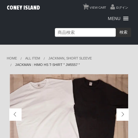
0
CONEY ISLAND
VIEW CART
ログイン
MENU
検索
HOME
ALL ITEM
JACKMAN
,
SHORT SLEEVE
JACKMAN : HIMO HS T-SHIRT " JM5557 "