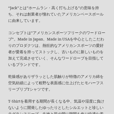
“Jack”とは”ホームラン・高く打ち上げる”の意味を持
ち、それは創業者が憧れていたアメリカンベースボール
に由来しています。
コンセプトは”アメリカンスポーツフリークのワードロー
ブ”。Made in Japan、Made in USAを中心としたこだわ
りのプロダクツは、熱狂的なアメリカンスポーツの愛好
者が愛着を持ってストックし、古いものに新しいものを
加えて完成させていく、そんなワードローブを目指して
いるブランドです。
乾燥感がありザラッとした肌触りが特徴のアメリカ綿を
空気紡績によって粗野な表面感に仕上げたヒモハーフス
リーブリブTシャツです。
T‐Shirtを着用する期間が長くなる中、気温や湿度に負け
ないように開発したゆったりとしたシルエットと珍しい
ラグランスリーブ、生地と肌の間に隙間を作り快適な着