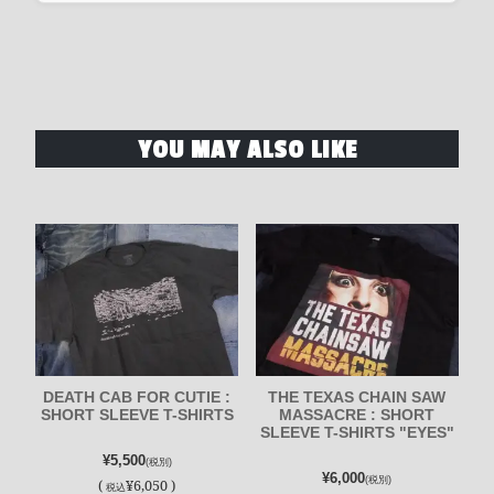
YOU MAY ALSO LIKE
DEATH CAB FOR CUTIE :
THE TEXAS CHAIN SAW
SHORT SLEEVE T-SHIRTS
MASSACRE : SHORT
SLEEVE T-SHIRTS "EYES"
¥5,500
(税別)
¥6,000
(税別)
(
¥6,050 )
税込