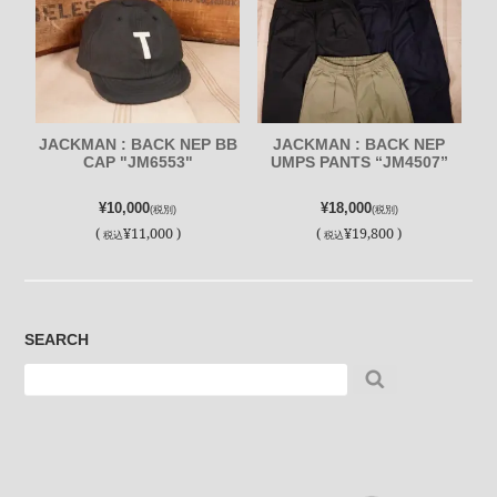
JACKMAN : BACK NEP BB
JACKMAN : BACK NEP
CAP "JM6553"
UMPS PANTS “JM4507”
¥10,000
¥18,000
(税別)
(税別)
(
¥11,000 )
(
¥19,800 )
税込
税込
SEARCH