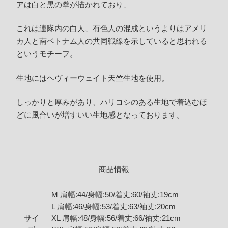
アは白と黒の拳が描かれており、
これは連隊内の白人、有色人の混成というよりはアメリ
カ人と南ベトナム人の共同戦線を示していると思われる
というモチーフ。
生地にはヘヴィーウェイト天竺生地を使用。
しっかりと厚みがあり、ハリコシのある生地で着込むほ
どに風合いが増すいい生地感となっております。
商品情報
M 肩幅:44/身幅:50/着丈:60/袖丈:19cm
L 肩幅:46/身幅:53/着丈:63/袖丈:20cm
サイ
XL 肩幅:48/身幅:56/着丈:66/袖丈:21cm