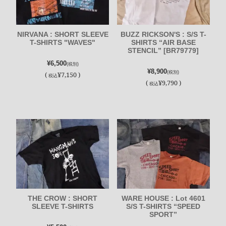
NIRVANA : SHORT SLEEVE
BUZZ RICKSON'S : S/S T-
T-SHIRTS "WAVES"
SHIRTS “AIR BASE
STENCIL” [BR79779]
¥6,500
(税別)
¥8,900
(税別)
(
¥7,150 )
税込
(
¥9,790 )
税込
THE CROW : SHORT
WARE HOUSE : Lot 4601
SLEEVE T-SHIRTS
S/S T-SHIRTS “SPEED
SPORT”