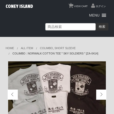
0
CONEY ISLAND
VIEW CART
ログイン
MENU
検索
HOME
ALL ITEM
COLIMBO
,
SHORT SLEEVE
COLIMBO : NORWALK COTTON TEE " SKY SOLDIERS " [ZA-0414]