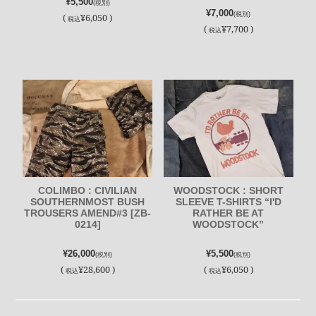
¥5,500
(税別)
¥7,000
(税別)
(
¥6,050 )
税込
(
¥7,700 )
税込
COLIMBO : CIVILIAN
WOODSTOCK : SHORT
SOUTHERNMOST BUSH
SLEEVE T-SHIRTS “I'D
TROUSERS AMEND#3 [ZB-
RATHER BE AT
0214]
WOODSTOCK”
¥26,000
¥5,500
(税別)
(税別)
(
¥28,600 )
(
¥6,050 )
税込
税込