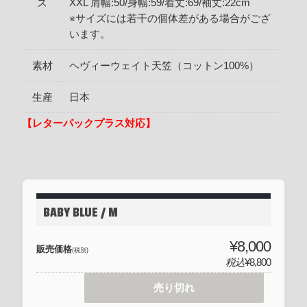
ズ
XXL 肩幅:50/身幅:59/着丈:69/袖丈:22cm
※サイズには若干の個体差がある場合がござ
います。
素材
ヘヴィーウェイト天笠（コットン100%）
生産
日本
【レターパックプラス対応】
BABY BLUE / M
¥8,000
販売価格
(税別)
税込
¥8,800
売り切れ