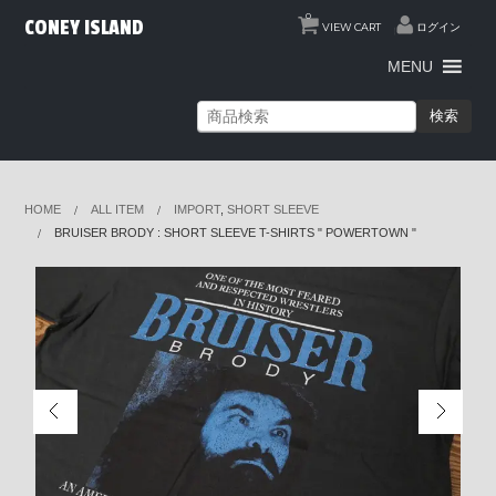
0
CONEY ISLAND
VIEW CART
ログイン
MENU
検索
HOME
ALL ITEM
IMPORT
,
SHORT SLEEVE
BRUISER BRODY : SHORT SLEEVE T-SHIRTS " POWERTOWN "