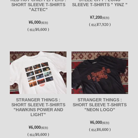
SHORT SLEEVE T-SHIRTS
SLEEVE T-SHIRTS " YINZ "
"AZTEC"
¥7,200
(税別)
¥6,000
(税別)
(
¥7,920 )
税込
(
¥6,600 )
税込
STRANGER THINGS :
STRANGER THINGS :
SHORT SLEEVE T-SHIRTS
SHORT SLEEVE T-SHIRTS
"HAWKINS POWER AND
"NEON LOGO"
LIGHT"
¥6,000
(税別)
¥6,000
(税別)
(
¥6,600 )
税込
(
¥6,600 )
税込