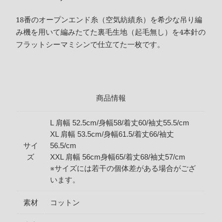
18番のオープンエンド糸（空気紡績糸）を希少な吊り編
み機を用いて編みたてた裏毛生地（起毛無し）を4本針の
フラットシーマミシンで仕立てた一枚です。
商品情報
L 肩幅 52.5cm/身幅58/着丈60/袖丈55.5/cm
XL 肩幅 53.5cm/身幅61.5/着丈66/袖丈
サイ
56.5/cm
ズ
XXL 肩幅 56cm身幅65/着丈68/袖丈57/cm
※サイズには若干の個体差がある場合がござ
います。
素材
コットン