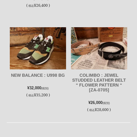
(
¥26,400 )
税込
NEW BALANCE : U998 BG
COLIMBO : JEWEL
STUDDED LEATHER BELT
“ FLOWER PATTERN “
¥32,000
(税別)
[ZA-0705]
(
¥35,200 )
税込
¥26,000
(税別)
(
¥28,600 )
税込