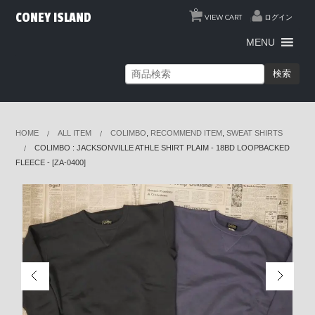
0
CONEY ISLAND
VIEW CART
ログイン
MENU
検索
HOME
ALL ITEM
COLIMBO
,
RECOMMEND ITEM
,
SWEAT SHIRTS
COLIMBO : JACKSONVILLE ATHLE SHIRT PLAIM - 18BD LOOPBACKED
FLEECE - [ZA-0400]