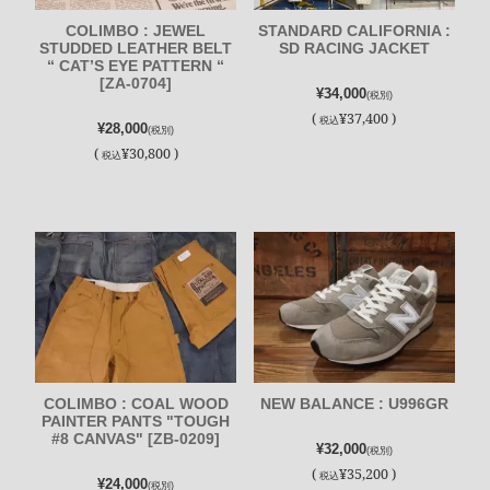
COLIMBO : JEWEL
STANDARD CALIFORNIA :
STUDDED LEATHER BELT
SD RACING JACKET
“ CAT’S EYE PATTERN “
[ZA-0704]
¥34,000
(税別)
(
¥37,400 )
税込
¥28,000
(税別)
(
¥30,800 )
税込
COLIMBO : COAL WOOD
NEW BALANCE : U996GR
PAINTER PANTS "TOUGH
#8 CANVAS" [ZB-0209]
¥32,000
(税別)
(
¥35,200 )
税込
¥24,000
(税別)