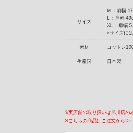
M ：肩幅 4
L ：肩幅 4
サイズ
XL ：肩幅 
※サイズに
素材
コットン10
生産国
日本製
※実店舗の取り扱いは旭川店の
※こちらの商品はご注文から2