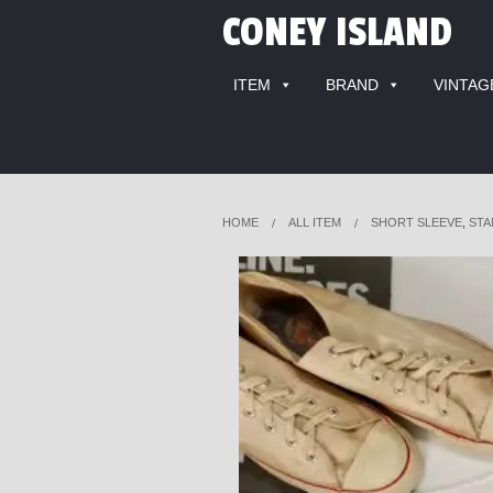
CONEY ISLAND
ITEM
BRAND
VINTAG
HOME
ALL ITEM
SHORT SLEEVE
,
STA