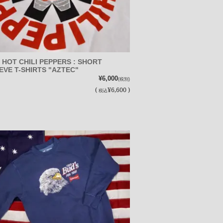
 HOT CHILI PEPPERS : SHORT
EVE T-SHIRTS "AZTEC"
¥6,000
(税別)
(
¥6,600 )
税込