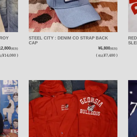
UROY
STEEL CITY : DENIM CO STRAP BACK
RED
CAP
SLE
12,800
¥6,800
(税別)
(税別)
¥14,080 )
(
¥7,480 )
込
税込