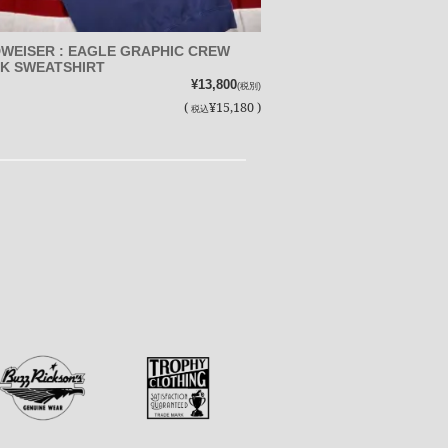
WEISER : EAGLE GRAPHIC CREW
K SWEATSHIRT
¥13,800
(税別)
(
¥15,180 )
税込