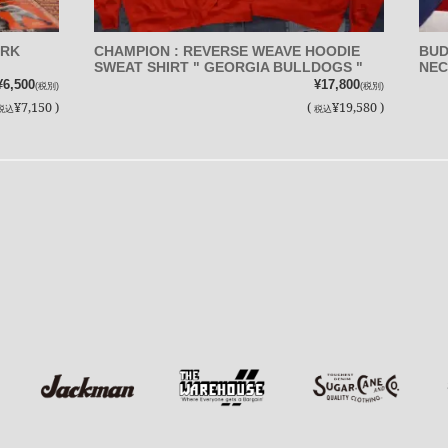
ORK
CHAMPION : REVERSE WEAVE HOODIE
BUD
SWEAT SHIRT " GEORGIA BULLDOGS "
NEC
¥6,500
¥17,800
(税別)
(税別)
¥7,150 )
(
¥19,580 )
税込
税込