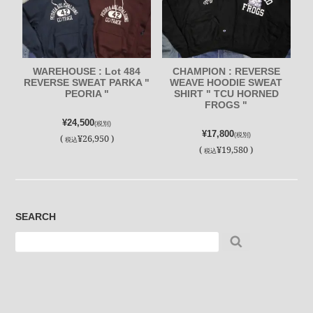
WAREHOUSE : Lot 484
CHAMPION : REVERSE
REVERSE SWEAT PARKA "
WEAVE HOODIE SWEAT
PEORIA "
SHIRT " TCU HORNED
FROGS "
¥24,500
(税別)
¥17,800
(税別)
(
¥26,950 )
税込
(
¥19,580 )
税込
SEARCH