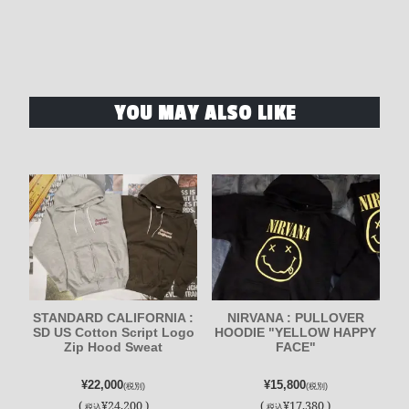
YOU MAY ALSO LIKE
STANDARD CALIFORNIA :
NIRVANA : PULLOVER
SD US Cotton Script Logo
HOODIE "YELLOW HAPPY
Zip Hood Sweat
FACE"
¥22,000
¥15,800
(税別)
(税別)
(
¥24,200 )
(
¥17,380 )
税込
税込