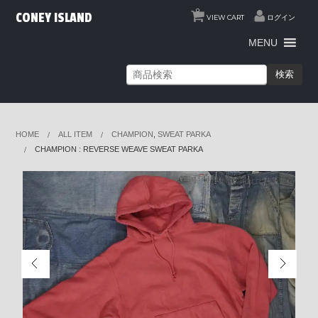
0
CONEY ISLAND
VIEW CART
ログイン
MENU
検索
HOME
ALL ITEM
CHAMPION
,
SWEAT PARKA
CHAMPION : REVERSE WEAVE SWEAT PARKA