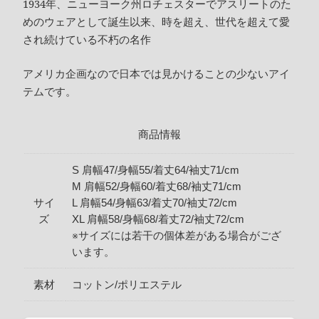
1934年、ニューヨーク州ロチェスターでアスリートのた
めのウェアとして誕生以来、時を超え、世代を超えて愛
され続けている不朽の名作
アメリカ企画なので日本では見かけることの少ないアイ
テムです。
商品情報
S 肩幅47/身幅55/着丈64/袖丈71/cm
M 肩幅52/身幅60/着丈68/袖丈71/cm
サイ
L 肩幅54/身幅63/着丈70/袖丈72/cm
ズ
XL 肩幅58/身幅68/着丈72/袖丈72/cm
※サイズには若干の個体差がある場合がござ
います。
素材
コットン/ポリエステル