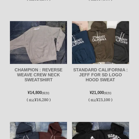
CHAMPION : REVERSE
STANDARD CALIFORNIA :
WEAVE CREW NECK
JEFF FOR SD LOGO
SWEATSHIRT
HOOD SWEAT
¥14,800
¥21,000
(税別)
(税別)
(
¥16,280 )
(
¥23,100 )
税込
税込