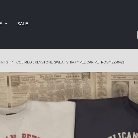
E
SALE
IRTS
COLIMBO : KEYSTONE SWEAT SHIRT " PELICAN PETROS "[ZZ-0421]