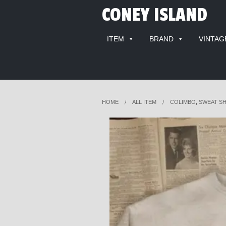
CONEY ISLAND
ITEM
BRAND
VINTAG
HOME
ALL ITEM
COLIMBO
,
SWEAT SH