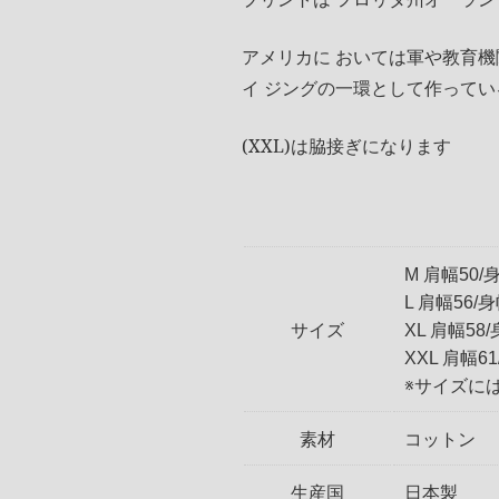
アメリカに おいては軍や教育機
イ ジングの一環として作ってい
(XXL)は脇接ぎになります
M 肩幅50/身
L 肩幅56/身
サイズ
XL 肩幅58/
XXL 肩幅61
※サイズに
素材
コットン
生産国
日本製