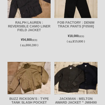
RALPH LAUREN :
FOB FACTORY : DENIM
REVERSIBLE CAMO LINER
TRACK PANTS [F0508]
FIELD JACKET
¥18,000
(税別)
¥54,800
(税別)
(
¥19,800 )
税込
(
¥60,280 )
税込
BUZZ RICKSON’S : TYPE
JACKMAN : MELTON
TANK SLASH POCKET
AWARD JACKET " JM8490