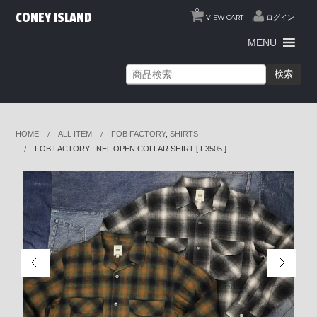
0
CONEY ISLAND
VIEW CART
ログイン
MENU
検索
HOME
ALL ITEM
FOB FACTORY
,
SHIRTS
FOB FACTORY : NEL OPEN COLLAR SHIRT [ F3505 ]