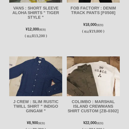
VANS : SHORT SLEEVE
FOB FACTORY : DENIM
ALOHA SHIRTS " TIGER
TRACK PANTS [F0508]
STYLE "
¥18,000
(税別)
¥12,000
(税別)
(
¥19,800 )
税込
(
¥13,200 )
税込
J CREW : SLIM RUSTIC
COLIMBO : MARSHAL
TWILL SHIRT " INDIGO
ISLAND CREWMANS
GINGAM "
SHIRT CUSTOM [ZB-0302]
¥8,900
¥22,000
(税別)
(税別)