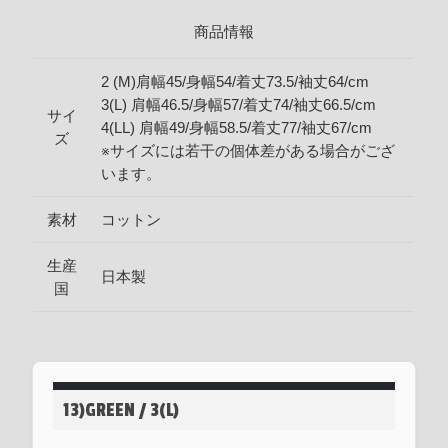
商品情報
2 (M)肩幅45/身幅54/着丈73.5/袖丈64/cm
3(L) 肩幅46.5/身幅57/着丈74/袖丈66.5/cm
サイ
4(LL) 肩幅49/身幅58.5/着丈77/袖丈67/cm
ズ
※サイズには若干の個体差がある場合がござ
います。
素材
コットン
生産
日本製
国
13)GREEN / 3(L)