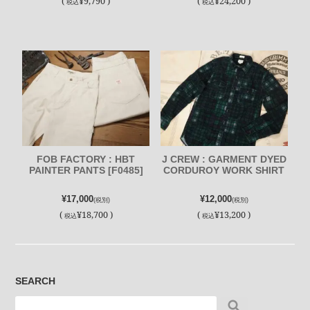
(
¥9,790 )
(
¥24,200 )
税込
税込
FOB FACTORY : HBT
J CREW : GARMENT DYED
PAINTER PANTS [F0485]
CORDUROY WORK SHIRT
¥17,000
¥12,000
(税別)
(税別)
(
¥18,700 )
(
¥13,200 )
税込
税込
SEARCH