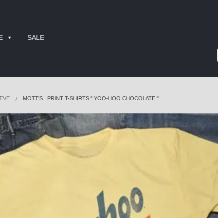
E
SALE
EVE
MOTT'S : PRINT T-SHIRTS " YOO-HOO CHOCOLATE "