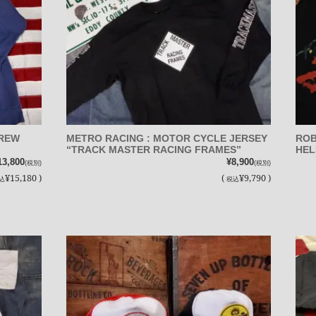
CREW
METRO RACING : MOTOR CYCLE JERSEY
ROB
“TRACK MASTER RACING FRAMES”
HEL
13,800
¥8,900
(税別)
(税別)
¥15,180 )
(
¥9,790 )
込
税込