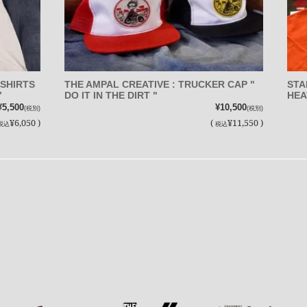
SHIRTS
THE AMPAL CREATIVE : TRUCKER CAP "
STA
”
DO IT IN THE DIRT "
HEA
¥5,500
¥10,500
(税別)
(税別)
¥6,050 )
(
¥11,550 )
税込
税込