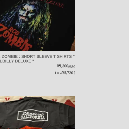
 ZOMBIE : SHORT SLEEVE T-SHIRTS "
LBILLY DELUXE "
¥5,200
(税別)
(
¥5,720 )
税込