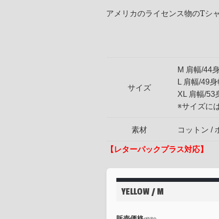
アメリカのライセンス物のTシ
M 肩幅/44身
L 肩幅/49身
サイズ
XL 肩幅/53
※サイズに
素材
コットン /
【レターパックプラス対応】
YELLOW / M
販売価格