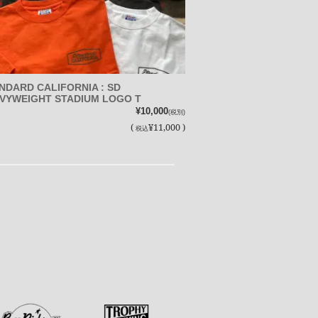
NDARD CALIFORNIA : SD
VYWEIGHT STADIUM LOGO T
¥10,000
(税別)
(
¥11,000 )
税込