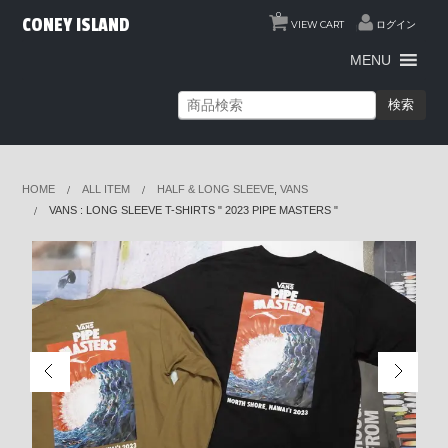
0
CONEY ISLAND
VIEW CART
ログイン
MENU
検索
HOME
ALL ITEM
HALF & LONG SLEEVE
,
VANS
VANS : LONG SLEEVE T-SHIRTS " 2023 PIPE MASTERS "