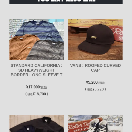
STANDARD CALIFORNIA :
VANS : ROOFED CURVED
SD HEAVYWEIGHT
CAP
BORDER LONG SLEEVE T
¥5,200
(税別)
¥17,000
(税別)
(
¥5,720 )
税込
(
¥18,700 )
税込