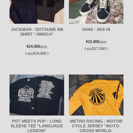
JACKMAN : DOTSUME BB
VANS : SK8 HI
SHIRT “JM8514”
¥15,800
(税別)
¥24,000
(税別)
(
¥17,380 )
税込
(
¥26,400 )
税込
POT MEETS POP : LONG
METRO RACING : MOTOR
SLEEVE TEE "LANGUAGE
CYCLE JERSEY “MOTO-
LESSON"
CROSS WORLD-