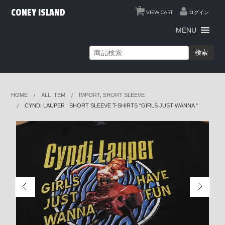
0
CONEY ISLAND
VIEW CART
ログイン
MENU
検索
HOME
ALL ITEM
IMPORT
,
SHORT SLEEVE
CYNDI LAUPER : SHORT SLEEVE T-SHIRTS "GIRLS JUST WANNA "