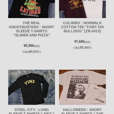
THE REAL
COLIMBO : NORWALK
GHOSTBUSTERS : SHORT
COTTON TEE "FORT DIX
SLEEVE T-SHIRTS
BULLDOG" [ZB-0413]
“SLIMER AND PIZZA”
¥7,600
(税別)
¥5,500
(税別)
(
¥8,360 )
税込
(
¥6,050 )
税込
STEEL CITY : LONG
HALLOWEEN : SHORT
SLEEVE T-SHIRTS " YINZ "
SLEEVE T-SHIRTS " THE