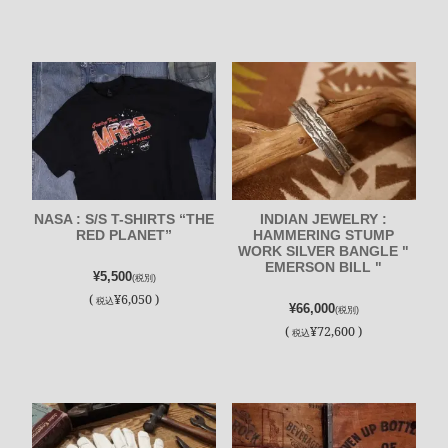
NASA : S/S T-SHIRTS “THE
INDIAN JEWELRY :
RED PLANET”
HAMMERING STUMP
WORK SILVER BANGLE "
EMERSON BILL "
¥5,500
(税別)
(
¥6,050 )
税込
¥66,000
(税別)
(
¥72,600 )
税込