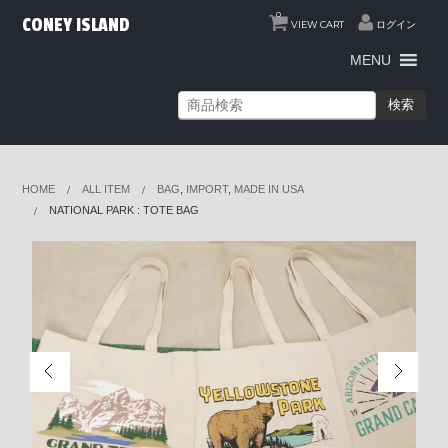
0
CONEY ISLAND
VIEW CART
ログイン
MENU
検索
HOME
ALL ITEM
BAG
,
IMPORT
,
MADE IN USA
NATIONAL PARK : TOTE BAG