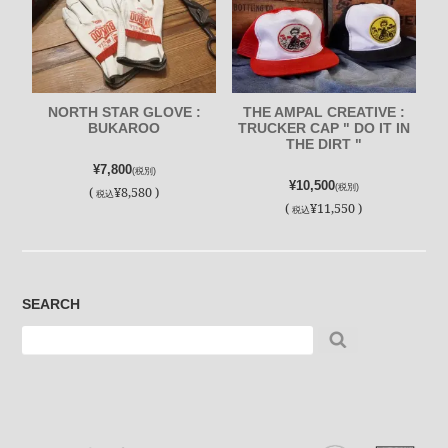
NORTH STAR GLOVE :
THE AMPAL CREATIVE :
BUKAROO
TRUCKER CAP " DO IT IN
THE DIRT "
¥7,800
(税別)
¥10,500
(税別)
(
¥8,580 )
税込
(
¥11,550 )
税込
SEARCH