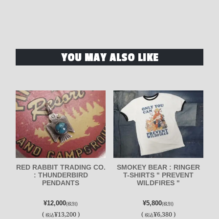
YOU MAY ALSO LIKE
RED RABBIT TRADING CO.
SMOKEY BEAR : RINGER
: THUNDERBIRD
T-SHIRTS " PREVENT
PENDANTS
WILDFIRES "
¥12,000
¥5,800
(税別)
(税別)
(
¥13,200 )
(
¥6,380 )
税込
税込